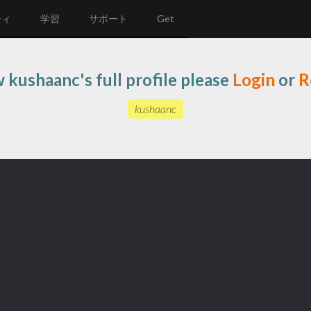
ティ
学習
サポート
Get
 kushaanc's full profile please
Login
or
R
kushaanc