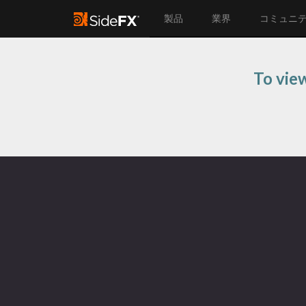
製品
業界
コミュニ
To view