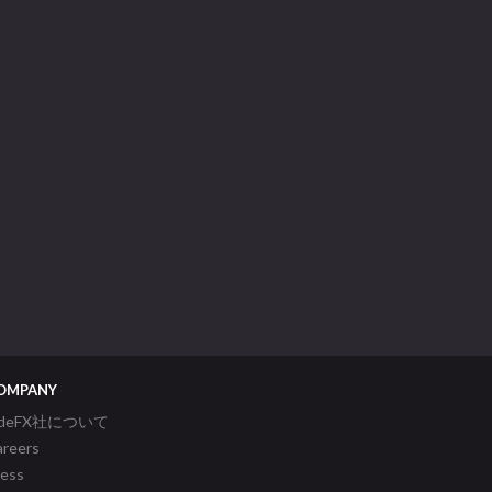
OMPANY
ideFX社について
areers
ress