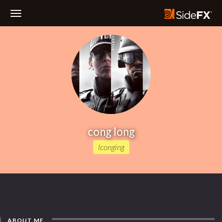
Toggle
Navigation
cong long
lconging
ABOUT ME