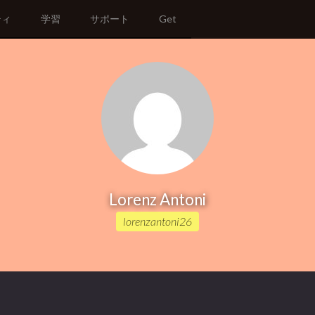
ティ
学習
サポート
Get
Lorenz Antoni
lorenzantoni26