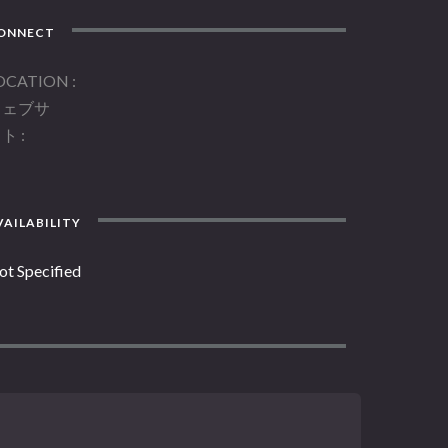
ONNECT
OCATION
ウェブサ
イト
AILABILITY
ot Specified