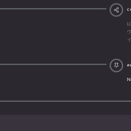
C
L
AV
N