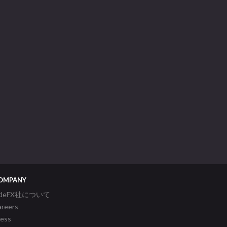
OMPANY
ideFX社について
areers
ress