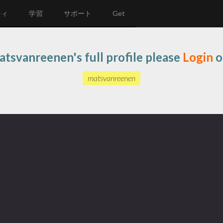
ティ
学習
サポート
Get
atsvanreenen's full profile please
Login
o
matsvanreenen