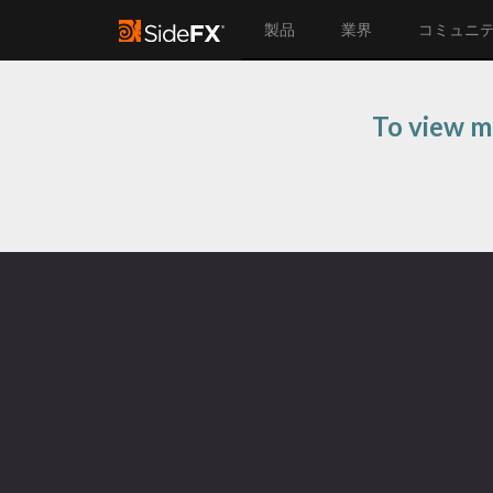
製品
業界
コミュニ
To view m