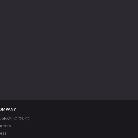
OMPANY
ideFX社について
areers
ress