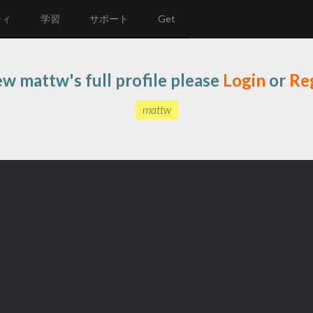
ティ
学習
サポート
Get
ew mattw's full profile please
Login
or
Reg
mattw