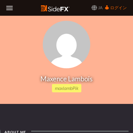
JA
ログイン
Toggle
Navigation
Maxence Lambois
maxlambPik
ABOUT ME