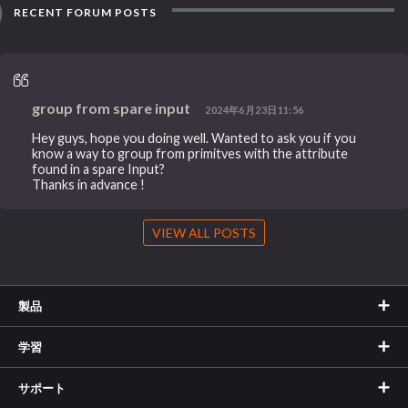
RECENT FORUM POSTS
group from spare input
2024年6月23日11:56
Hey guys, hope you doing well. Wanted to ask you if you
know a way to group from primitves with the attribute
found in a spare Input?
Thanks in advance !
VIEW ALL POSTS
製品
学習
サポート