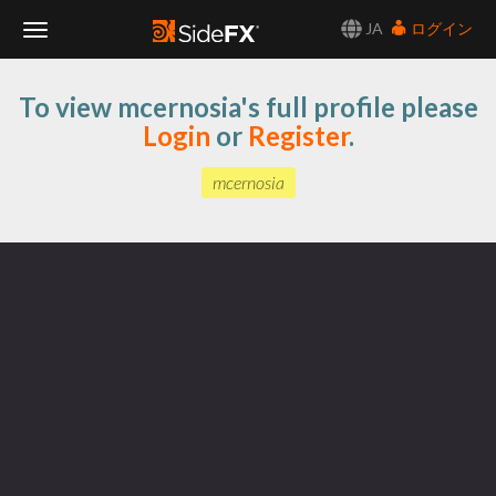
JA
ログイン
Toggle
To view mcernosia's full profile please
Navigation
Login
or
Register
.
mcernosia