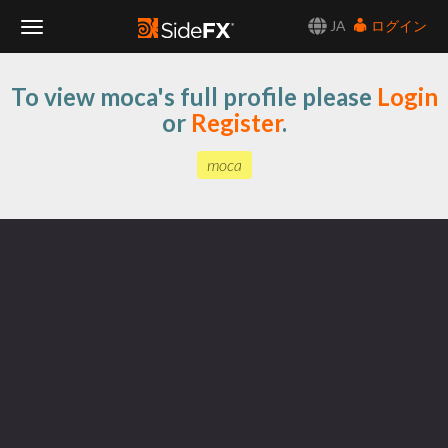
JA
ログイン
Toggle
To view moca's full profile please
Login
Navigation
or
Register
.
moca