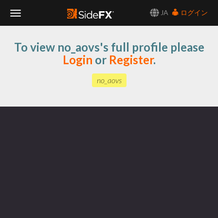
JA
ログイン
Toggle
To view no_aovs's full profile please
Navigation
Login
or
Register
.
no_aovs