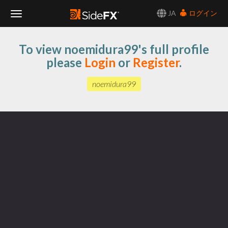
JA
ログイン
Toggle
To view noemidura99's full profile
Navigation
please
Login
or
Register
.
noemidura99