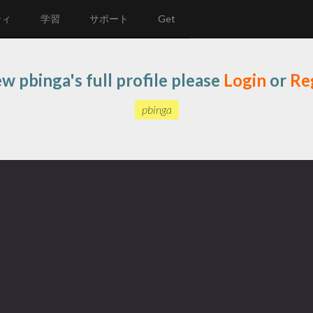
ティ
学習
サポート
Get
ew pbinga's full profile please
Login
or
Re
pbinga