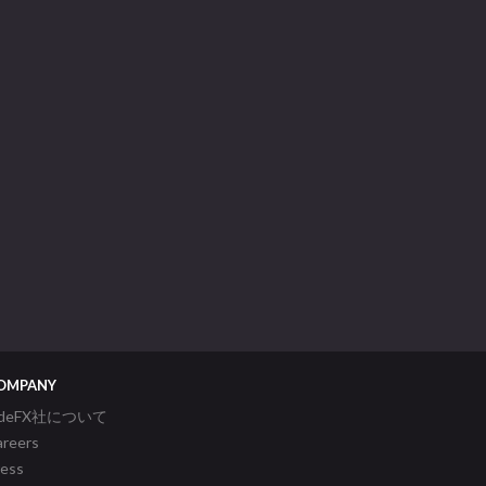
OMPANY
ideFX社について
areers
ress