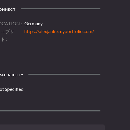
ONNECT
OCATION
Germany
ウェブサ
https://alexjanke.myportfolio.com/
イト
AILABILITY
ot Specified