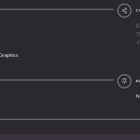
C
L
 Graphics
AV
N