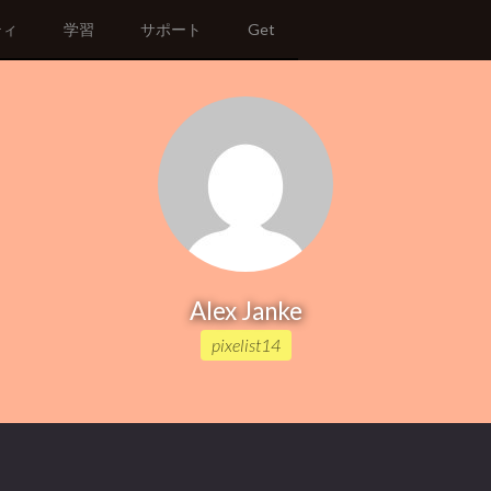
ティ
学習
サポート
Get
Alex Janke
pixelist14