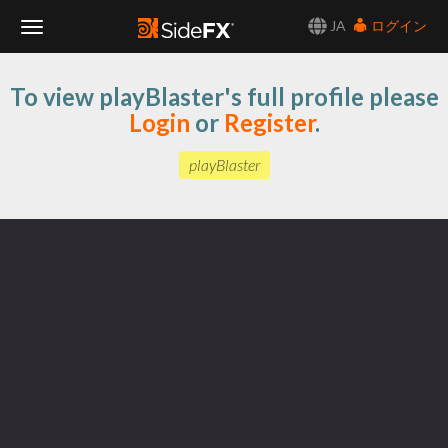
JA
ログイン
Toggle
To view playBlaster's full profile please
Navigation
Login
or
Register
.
playBlaster