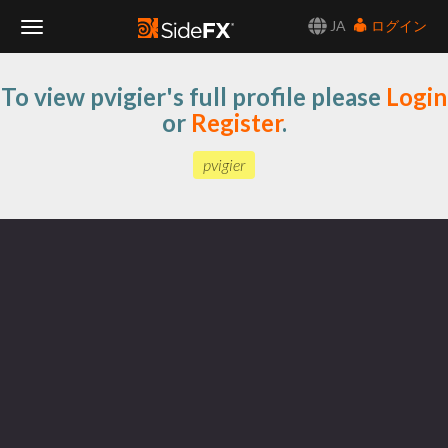
JA
ログイン
Toggle
To view pvigier's full profile please
Login
Navigation
or
Register
.
pvigier