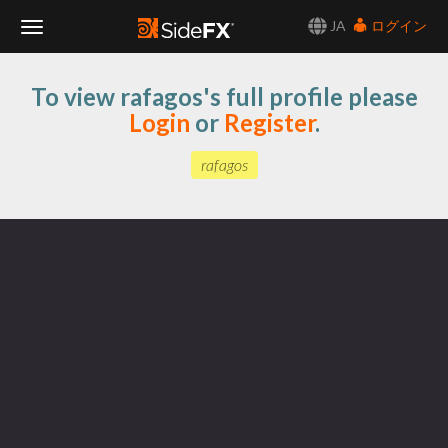
JA
ログイン
Toggle
To view rafagos's full profile please
Navigation
Login
or
Register
.
rafagos