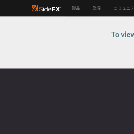
製品
業界
コミュニ
To view