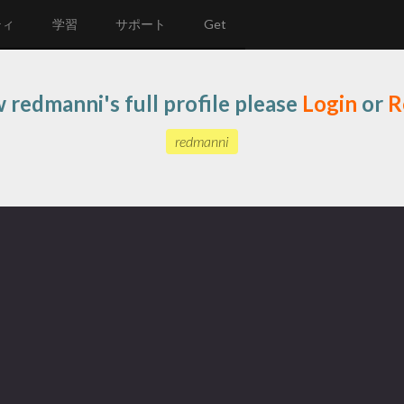
ティ
学習
サポート
Get
 redmanni's full profile please
Login
or
R
redmanni