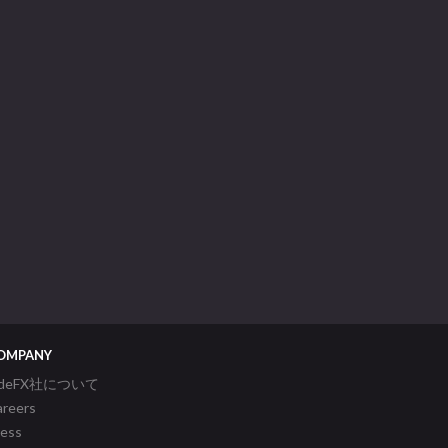
OMPANY
ideFX社について
areers
ress