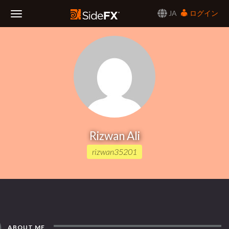
JA
ログイン
Toggle
Navigation
Rizwan Ali
rizwan35201
ABOUT ME