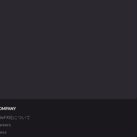
OMPANY
ideFX社について
areers
ress