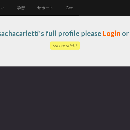
ティ
学習
サポート
Get
achacarletti's full profile please
Login
o
sachacarletti