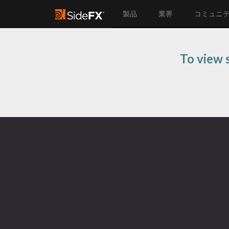
製品
業界
コミュニ
To view s