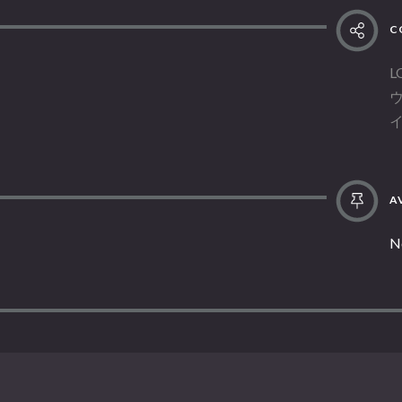
C
L
AV
N