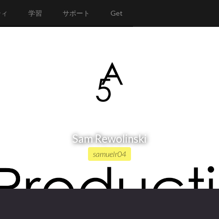
ティ
学習
サポート
Get
Sam Rewolinski
samuelr04