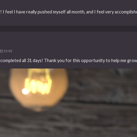
 feel I have really pushed myself all month, and I feel very accomplished.
日15:05
I completed all 31 days! Thank you for this opportunity to help me grow