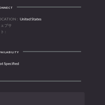
ONNECT
OCATION
United States
ウェブサ
イト
AILABILITY
ot Specified