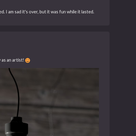
 I am sad it's over, but it was fun while it lasted.
 as an artist!