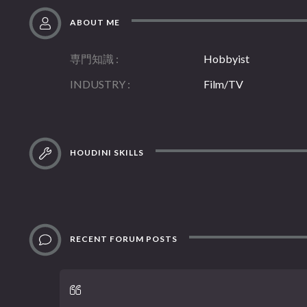
ABOUT ME
専門知識
Hobbyist
INDUSTRY
Film/TV
HOUDINI SKILLS
RECENT FORUM POSTS