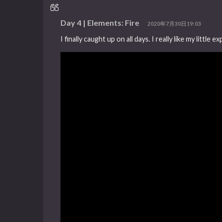
Day 4 | Elements: Fire
2020年7月30日19:03
I finally caught up on all days. I really like my little 