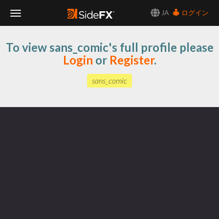
JA
ログイン
Toggle
To view sans_comic's full profile please
Navigation
Login
or
Register
.
sans_comic