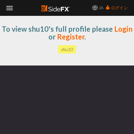
JA
ログイン
Toggle
To view shu10's full profile please
Login
Navigation
or
Register
.
shu10