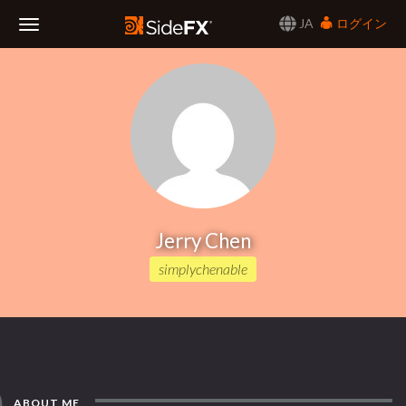
JA
ログイン
Toggle
Navigation
Jerry Chen
simplychenable
ABOUT ME