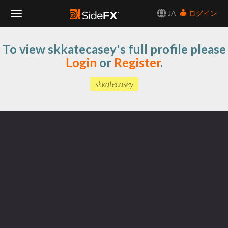
JA
ログイン
Toggle
To view skkatecasey's full profile please
Navigation
Login
or
Register
.
skkatecasey