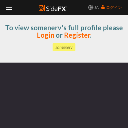
JA
ログイン
Toggle
To view somenerv's full profile please
Navigation
Login
or
Register
.
somenerv