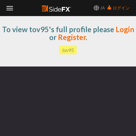
JA
ログイン
Toggle
To view tov95's full profile please
Login
Navigation
or
Register
.
tov95