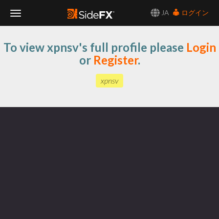
JA
ログイン
Toggle
To view xpnsv's full profile please
Login
Navigation
or
Register
.
xpnsv