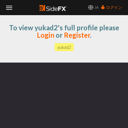
JA
ログイン
Toggle
To view yukad2's full profile please
Navigation
Login
or
Register
.
yukad2