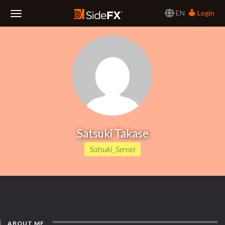
EN
Login
Toggle
Navigation
Satsuki Takase
Satsuki_Sensei
ABOUT ME