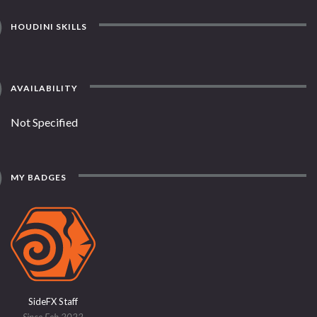
HOUDINI SKILLS
AVAILABILITY
Not Specified
MY BADGES
SideFX Staff