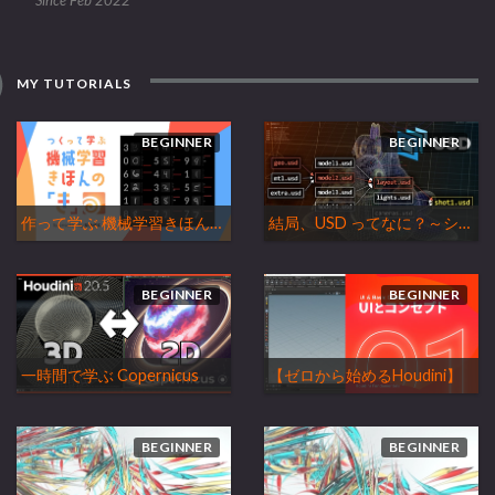
Since Feb 2022
MY TUTORIALS
BEGINNER
BEGINNER
作って学ぶ 機械学習きほんの「き」
結局、USD ってなに？～シーンを要領よく管理するには～
BEGINNER
BEGINNER
一時間で学ぶ Copernicus
【ゼロから始めるHoudini】
BEGINNER
BEGINNER