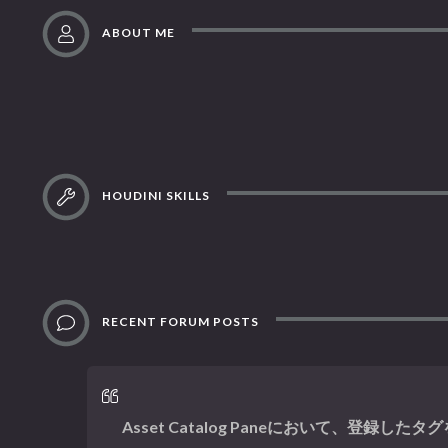
ABOUT ME
HOUDINI SKILLS
RECENT FORUM POSTS
Asset Catalog Paneにおいて、登