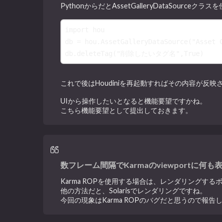
PythonからだとAssetGalleryDataSourc
import
hou
db
=
hou
.
AssetGalleryDataSource
(
"Asse
db
.
deleteTag
(
"削除したいタグ名"
,
True
)
これで後はHoudiniを再起動すればその内容が反
UIから操作したいとなると機能要望ですかね。
こちら機能要望として提出しておきます。
数フレーム間隔でKarmaのviewportに何
Karma ROPを使用する場合は、レンダリングする
他の方法だと、Solarisでレンダリングですね。
今回の現象はKarma ROPのバグだと思うので報告