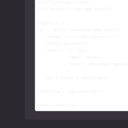
dict
[
"colortype"
]
=
"RGB"
dict
[
"points"
]
=
[
len
(
ramp
.
keys
())]
keylist
=
[]
for
i
,
key
in
enumerate
(
ramp
.
keys
()):
values
=
list
(
ramp
.
values
()[
i
])
values
.
append
(
1.0
)
data
=
{
"t"
:
key
,
"rgba"
:
values
,
"basis"
:
interpMap
[
ramp
.
ba
}
dict
[
"points"
]
.
append
(
data
)
jsonString
=
json
.
dumps
(
dict
)
return
jsonString