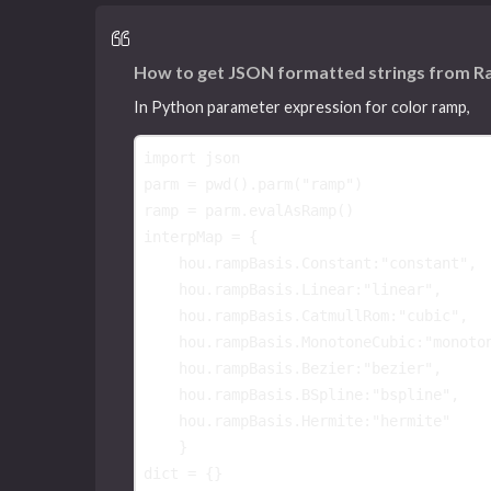
How to get JSON formatted strings from 
In Python parameter expression for color ramp,
import
json
parm
=
pwd
()
.
parm
(
"ramp"
)
ramp
=
parm
.
evalAsRamp
()
interpMap
=
{
hou
.
rampBasis
.
Constant
:
"constant"
,
hou
.
rampBasis
.
Linear
:
"linear"
,
hou
.
rampBasis
.
CatmullRom
:
"cubic"
,
hou
.
rampBasis
.
MonotoneCubic
:
"monoto
hou
.
rampBasis
.
Bezier
:
"bezier"
,
hou
.
rampBasis
.
BSpline
:
"bspline"
,
hou
.
rampBasis
.
Hermite
:
"hermite"
}
dict
=
{}