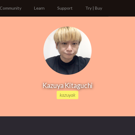
Community
Learn
Support
Try | Buy
Kazuya Kitaguchi
kazuyak