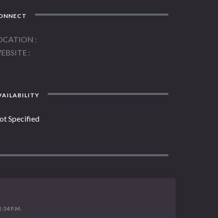
ONNECT
OCATION
EBSITE
AILABILITY
ot Specified
1:54 P.M.