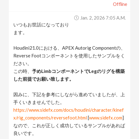
Offline
v
Jan. 2, 2026 7:05 A.m.
i
いつもお世話になっており
ます。
g
Houdini21.0における、APEX Autorig Componentの、
Reverse Footコンポーネントを使用したサンプルをく
a
ださい。
この時、
予めLimbコンポーネントでLegのリグを構築
t
した前提でお願い致します。
i
因みに、下記を参考にしながら進めていましたが、上
手くいきませんでした。
o
https://www.sidefx.com/docs/houdini/character/kinef
x/rig_components/reversefoot.html
[
www.sidefx.com
]
n
なので、これが正しく成功しているサンプルがあれば
良いです。