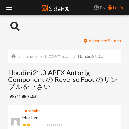
EN
Login
T
o
Advanced Search
g
Forums
日本語フォーラム
Houdini21.0 APEX Autorig Component の Reverse Foot のサンプルを下さい
g
Houdini21.0 APEX Autorig
l
Component の Reverse Foot のサン
プルを下さい
e
966
0
0
N
kurosaba
Member
a