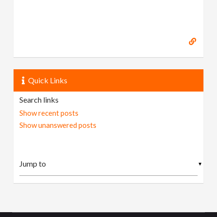
Quick Links
Search links
Show recent posts
Show unanswered posts
▼