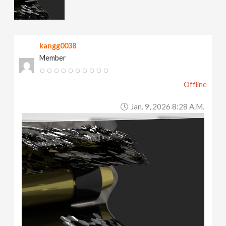
v
i
kangg0038
Member
g
Offline
a
Jan. 9, 2026 8:28 A.m.
t
i
o
n