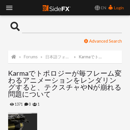
EN
Login
T
o
Advanced Search
g
Forums
日本語フォーラム
Karmaでトポロジーが毎フレーム変わるアニメーションをレンダリングすると、テクスチャやNが崩れる問題について
g
Karmaでトポロジーが毎フレーム変
l
わるアニメーションをレンダリン
グすると、テクスチャやNが崩れる
e
問題について
1371
0
1
N
a