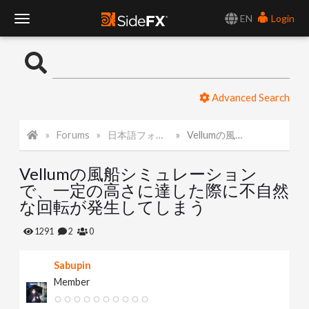
EN
Login
T
o
Advanced Search
g
Forums
日本語フォーラム
Vellumの風船シミュレーションで、一定の高さに達した際に不自然な回転が発生してしまう
g
Vellumの風船シミュレーション
l
で、一定の高さに達した際に不自然
な回転が発生してしまう
e
1291
2
0
N
Sabupin
Member
a