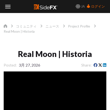
JA
ログイン
Toggle
Navigation
コミュニティ
ニュース
Project Profile
Real Moon | Historia
Real Moon | Historia
Posted
3月 27, 2026
Share