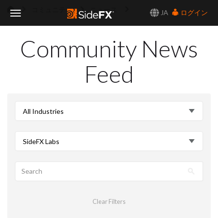
コミュニティ
ニュース
JA
ログイン
Toggle
Community News
Navigation
Feed
All Industries
SideFX Labs
Clear Filters