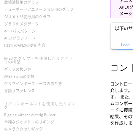
アニメ
数値演算用のグラフ
APE
ビューポートアニメーション用のグラフ
メーシ
ジオメトリ変形用のグラフ
グラフのメタデータ
以下のサ
APEXパスパターン
APEXグラフノード
Load
H21でのAPEXの更新内容
APEXスクリプトを使用したリググラ
フの構築
コン
グラフの扱い方
APEX Scriptの関数
コントロー
グラフインターフェースの作り方
介します。
言語リファレンス
す。 また
ムコンポーネ
リグコンポーネントを使用したリギン
グ
ードに接続)
Rigging with the Autorig Builder
結果、その
単純なジオメトリのリギング
を作成しま
キャラクタのリギング