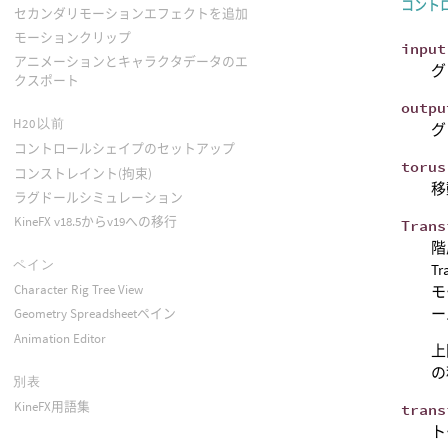
コント
セカンダリモーションエフェクトを追加
モーションクリップ
input
アニメーションとキャラクタデータのエ
グ
クスポート
outpu
H20以前
グ
コントロールシェイプのセットアップ
torus
コンストレイント(拘束)
移
ラグドールシミュレーション
KineFX v18.5からv19への移行
Trans
階
ペイン
T
Character Rig Tree View
モ
ー
Geometry Spreadsheetペイン
Animation Editor
上
の
別表
KineFX用語集
trans
ト