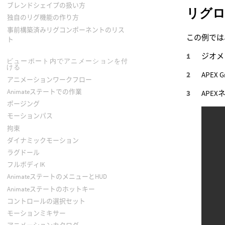
ブレンドシェイプの扱い方
リグ
独自のリグ機能の作り方
事前構築済みリグコンポーネントのリス
この例では
ト
ジオメ
ビューポート内でアニメーションを付
ける
APEX
アニメーションワークフロー
Animateステートでの作業
APE
ポージング
モーションパス
拘束
ダイナミックモーション
ラグドール
フルボディIK
AnimateステートのメニューとHUD
Animateステートのホットキー
コントロールの選択セット
モーションミキサー