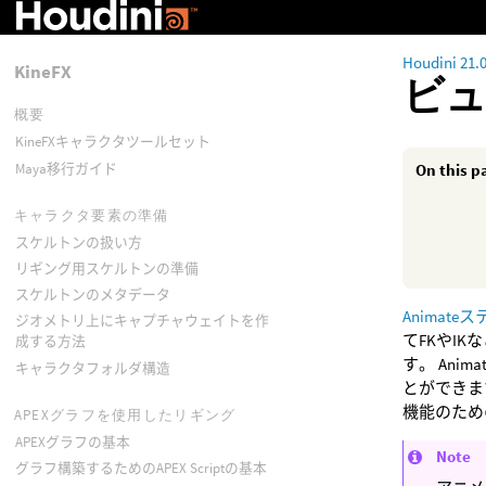
Houdini 21.
KineFX
ビ
概要
KineFXキャラクタツールセット
Maya移行ガイド
On this p
キャラクタ要素の準備
スケルトンの扱い方
リギング用スケルトンの準備
スケルトンのメタデータ
Animate
ジオメトリ上にキャプチャウェイトを作
てFKやI
成する方法
す。 An
キャラクタフォルダ構造
とができま
機能のため
APEXグラフを使用したリギング
APEXグラフの基本
Note
グラフ構築するためのAPEX Scriptの基本