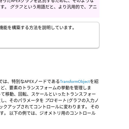
持ったAPEXグラフを区別するために、そのような
ます。
グラフ
という用語だと、より汎用的で、アニ
用の機能を構築する方法を説明しています。
では、特別なAPEXノードである
TransformObject
を紹
の定義など、要素のトランスフォームの挙動を管理しま
って移動、回転、スケールといったトランスフォー
に配置し、そのパラメータを
プロモート
(グラフの入力ノ
によってピックアップされてコントロールに変わります。 その
されます。 以下の例では、ジオメトリ用のコントロール