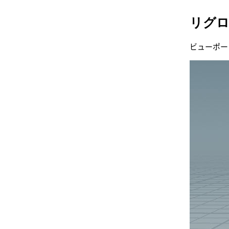
リグ
ビューポー