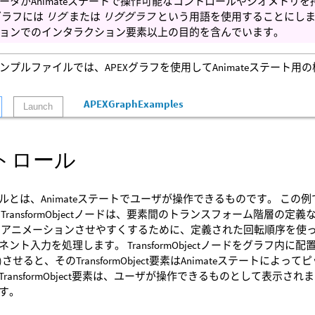
ータがAnimateステートで操作可能なコントロールやジオメトリを
Xグラフには
リグ
または
リググラフ
という用語を使用することにし
ョンでのインタラクション要素以上の目的を含んでいます。
ンプルファイルでは、APEXグラフを使用してAnimateステート
APEXGraphExamples
Launch
トロール
ルとは、Animateステートでユーザが操作できるものです。 この例
 TransformObjectノードは、要素間のトランスフォーム階層
、アニメーションさせやすくするために、定義された回転順序を使
ント入力を処理します。 TransformObjectノードをグラフ内
させると、そのTransformObject要素はAnimateステート
TransformObject要素は、ユーザが操作できるものとして表示
す。