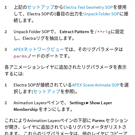
上記の
セットアップ
から
Electra Test Geometry SOP
を使用
して、Electra SOPの1番目の出力を
Unpack Folder SOP
に接
続します。
Unpack Folder SOPで、
Extract Pattern
を
/**rig
に設定
し、Electraリグを抽出します。
APEXネットワークビュー
では、そのリグパラメータは
parms
ノードのポートです。
各アニメーションレイヤに追加されたリグパラメータを表示
するには:
Electra SOPが接続されている
APEX Scene Animate SOP
を選
択します(
セットアップ
を参照)。
Animation Layersペインで、
Settings ▸ Show Layer
Membership
をオンにします。
これによりAnimation Layersペインの下部に
Parms
セクション
が開き、レイヤに追加されているリグパラメータがリストさ
れます。 これらのリグパラメータは、他のレイヤにコピーア