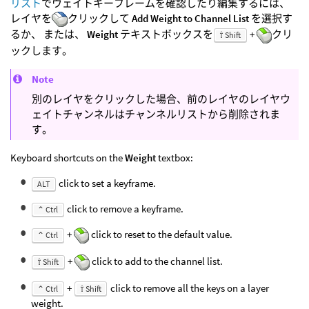
リスト
でウェイトキーフレームを確認したり編集するには、
レイヤを
クリックして
Add Weight to Channel List
を選択す
るか、 または、
Weight
テキストボックスを
+
クリ
⇧ Shift
ックします。
Note
別のレイヤをクリックした場合、前のレイヤのレイヤウ
ェイトチャンネルはチャンネルリストから削除されま
す。
Keyboard shortcuts on the
Weight
textbox:
click to set a keyframe.
ALT
click to remove a keyframe.
⌃ Ctrl
+
click to reset to the default value.
⌃ Ctrl
+
click to add to the channel list.
⇧ Shift
+
click to remove all the keys on a layer
⌃ Ctrl
⇧ Shift
weight.