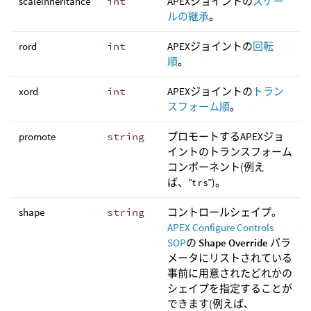
scaleinheritance
int
APEXジョイントの
スケー
ルの継承
。
rord
int
APEXジョイントの
回転
順
。
xord
int
APEXジョイントの
トラン
スフォーム順
。
promote
string
プロモートするAPEXジョ
イントのトランスフォーム
コンポーネント(例え
ば、“t r s”)。
shape
string
コントロールシェイプ。
APEX Configure Controls
SOP
の
Shape Override
パラ
メータにリストされている
事前に用意されたどれかの
シェイプを指定することが
できます(例えば、