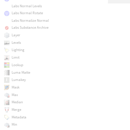
Labs Normal Levels
Labs Normal Rotate
Labs Normalize Normal
Labs Substance Archive
Layer
Levels
Lighting
Limit
Lookup
Luma Matte
Lumakey
Mask
Max
Median
Merge
Metadata
Min