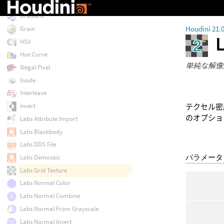
Geometry
Gradient
Houdini 21.
Grain
HSV
Hue Curve
単純な解像
Illegal Pixel
Inside
Interleave
Invert
テクセル密
のオプショ
Labs Attribute Import
Labs Blackbody
Labs DDS File
パラメータ
Labs Demosaic
Labs Grid Texture
Labs Normal Color
Labs Normal Combine
Labs Normal From Grayscale
Labs Normal Invert