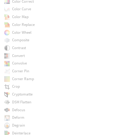
Color Correct
Color Curve
Color Map
Color Replace
Color Wheel
Composite
Contrast
Convert
Convolve
Corner Pin
Corner Ramp
Crop
Cryptomatte
DSM Flatten
Defocus
Deform
Degrain
Deinterlace