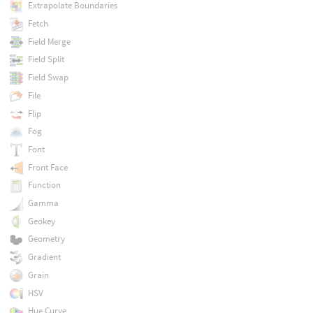
Extrapolate Boundaries
Fetch
Field Merge
Field Split
Field Swap
File
Flip
Fog
Font
Front Face
Function
Gamma
Geokey
Geometry
Gradient
Grain
HSV
Hue Curve