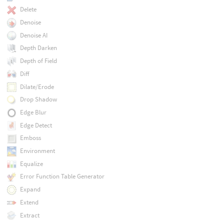
Delete
Denoise
Denoise AI
Depth Darken
Depth of Field
Diff
Dilate/Erode
Drop Shadow
Edge Blur
Edge Detect
Emboss
Environment
Equalize
Error Function Table Generator
Expand
Extend
Extract