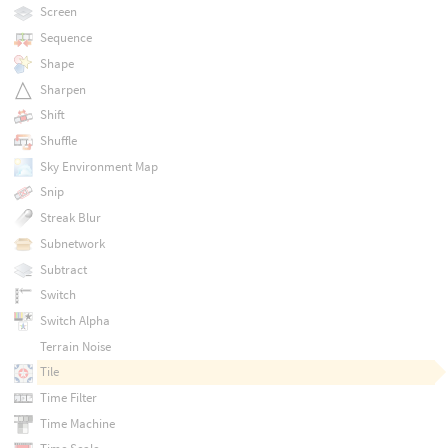
Screen
Sequence
Shape
Sharpen
Shift
Shuffle
Sky Environment Map
Snip
Streak Blur
Subnetwork
Subtract
Switch
Switch Alpha
Terrain Noise
Tile
Time Filter
Time Machine