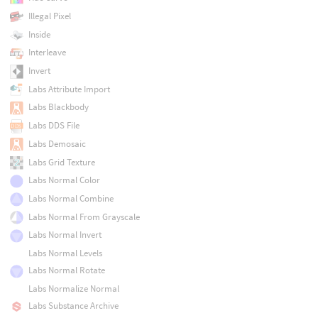
Illegal Pixel
Inside
Interleave
Invert
Labs Attribute Import
Labs Blackbody
Labs DDS File
Labs Demosaic
Labs Grid Texture
Labs Normal Color
Labs Normal Combine
Labs Normal From Grayscale
Labs Normal Invert
Labs Normal Levels
Labs Normal Rotate
Labs Normalize Normal
Labs Substance Archive