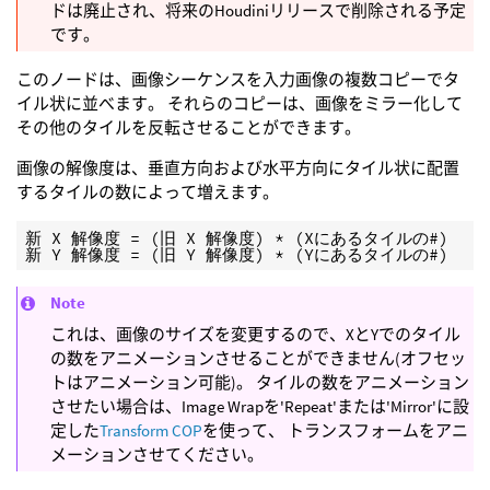
ドは廃止され、将来のHoudiniリリースで削除される予定
です。
このノードは、画像シーケンスを入力画像の複数コピーでタ
イル状に並べます。 それらのコピーは、画像をミラー化して
その他のタイルを反転させることができます。
画像の解像度は、垂直方向および水平方向にタイル状に配置
するタイルの数によって増えます。
新 X 解像度 = (旧 X 解像度) * (Xにあるタイルの#)

新 Y 解像度 = (旧 Y 解像度) * (Yにあるタイルの#)
Note
これは、画像のサイズを変更するので、XとYでのタイル
の数をアニメーションさせることができません(オフセッ
トはアニメーション可能)。 タイルの数をアニメーション
させたい場合は、Image Wrapを'Repeat'または'Mirror'に設
定した
Transform COP
を使って、 トランスフォームをアニ
メーションさせてください。