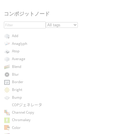
コンポジットノード
Add
Anaglyph
Atop
Average
Blend
Blur
Border
Bright
Bump
COPジェネレータ
Channel Copy
Chromakey
Color