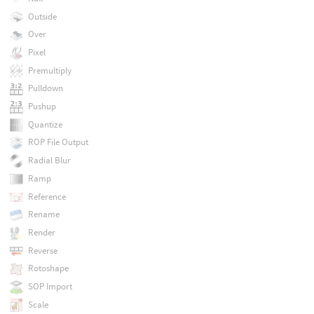
Outside
Over
Pixel
Premultiply
Pulldown
Pushup
Quantize
ROP File Output
Radial Blur
Ramp
Reference
Rename
Render
Reverse
Rotoshape
SOP Import
Scale