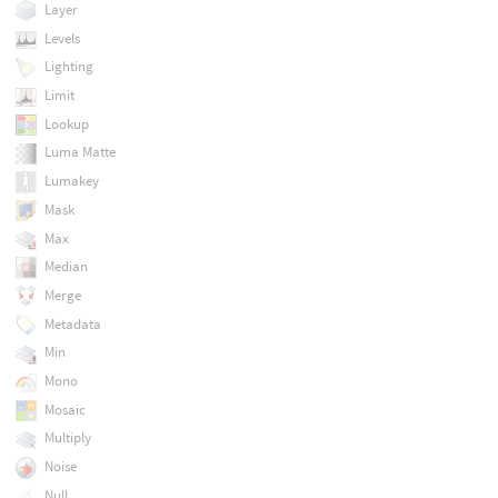
Layer
Levels
Lighting
Limit
Lookup
Luma Matte
Lumakey
Mask
Max
Median
Merge
Metadata
Min
Mono
Mosaic
Multiply
Noise
Null