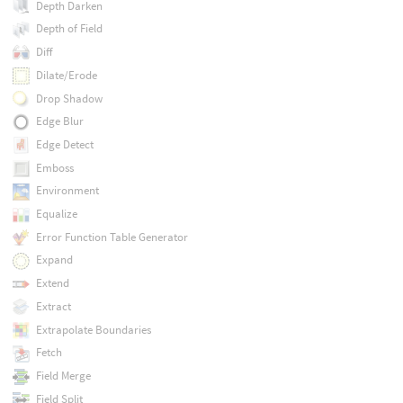
Depth Darken
Depth of Field
Diff
Dilate/Erode
Drop Shadow
Edge Blur
Edge Detect
Emboss
Environment
Equalize
Error Function Table Generator
Expand
Extend
Extract
Extrapolate Boundaries
Fetch
Field Merge
Field Split