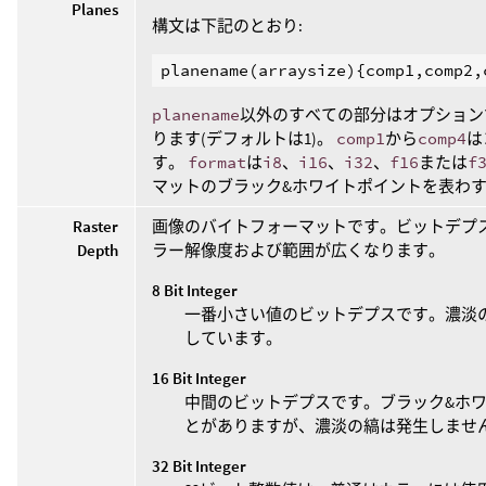
Planes
構文は下記のとおり:
planename
以外のすべての部分はオプショ
ります(デフォルトは1)。
comp1
から
comp4
は
す。
format
は
i8
、
i16
、
i32
、
f16
または
f
マットのブラック&ホワイトポイントを表わ
Raster
画像のバイトフォーマットです。ビットデプ
Depth
ラー解像度および範囲が広くなります。
8 Bit Integer
一番小さい値のビットデプスです。濃淡
しています。
16 Bit Integer
中間のビットデプスです。ブラック&ホ
とがありますが、濃淡の縞は発生しませ
32 Bit Integer