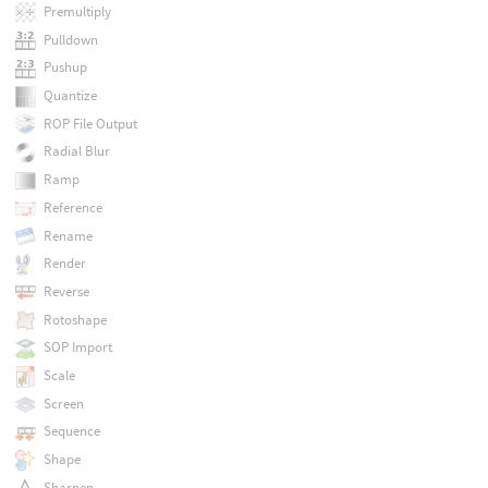
Premultiply
Pulldown
Pushup
Quantize
ROP File Output
Radial Blur
Ramp
Reference
Rename
Render
Reverse
Rotoshape
SOP Import
Scale
Screen
Sequence
Shape
Sharpen