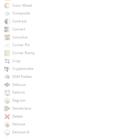
Color Wheel
Composite
Contrast
Convert
Convolve
Corner Pin
Corner Ramp
Crop
Cryptomatte
DSM Flatten
Defocus
Deform
Degrain
Deinterlace
Delete
Denoise
Denoise AI