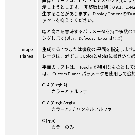
画像ビューアは、ピクセルアスペクト比によ
示しようとします。 非整数比(例：0.9:1、1.
生することがあります。 Display Optionsの'Fa
ァクトを抑えてください。
幅と高さを意味するパラメータを持つ多数の
ングします(Blur、Defocus、Expandなど)。
Image
生成する(1つまたは複数の)平面を指定します。 
Planes
レータは、必ずしもColorとAlphaに書き
平面のリストは、Houdiniが特別なものと
は、'Custom Planes'パラメータを使用して
C, A (C:rgb A)
カラーとアルファ
C, A (C:rgb A:rgb)
カラーと3チャンネルアルファ
C (rgb)
カラーのみ