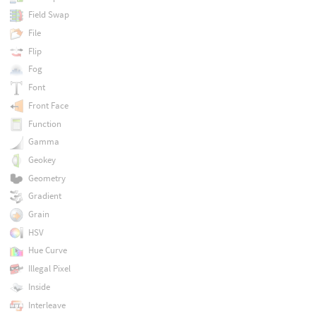
Field Swap
File
Flip
Fog
Font
Front Face
Function
Gamma
Geokey
Geometry
Gradient
Grain
HSV
Hue Curve
Illegal Pixel
Inside
Interleave