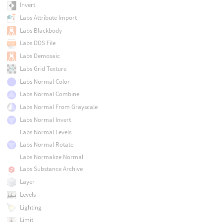
Invert
Labs Attribute Import
Labs Blackbody
Labs DDS File
Labs Demosaic
Labs Grid Texture
Labs Normal Color
Labs Normal Combine
Labs Normal From Grayscale
Labs Normal Invert
Labs Normal Levels
Labs Normal Rotate
Labs Normalize Normal
Labs Substance Archive
Layer
Levels
Lighting
Limit