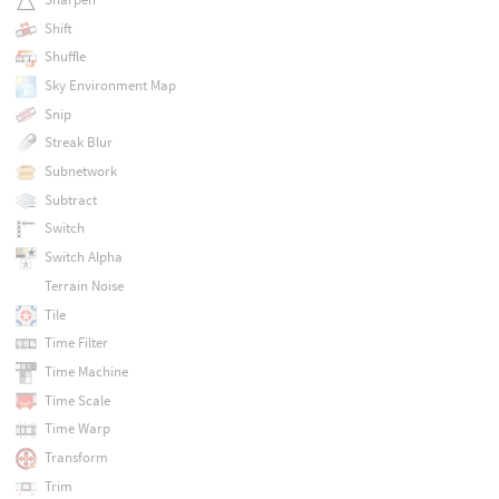
Shift
Shuffle
Sky Environment Map
Snip
Streak Blur
Subnetwork
Subtract
Switch
Switch Alpha
Terrain Noise
Tile
Time Filter
Time Machine
Time Scale
Time Warp
Transform
Trim