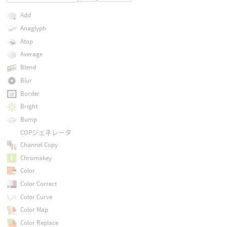
Add
Anaglyph
Atop
Average
Blend
Blur
Border
Bright
Bump
COPジェネレータ
Channel Copy
Chromakey
Color
Color Correct
Color Curve
Color Map
Color Replace