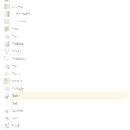
Lookup
Luma Matte
Lumakey
Mask
Max
Median
Merge
Metadata
Min
Mono
Mosaic
Multiply
Noise
Null
Outside
Over
Pixel