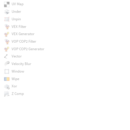
UV Map
Under
Unpin
VEX Filter
VEX Generator
VOP COP2 Filter
VOP COP2 Generator
Vector
Velocity Blur
Window
Wipe
Xor
Z Comp