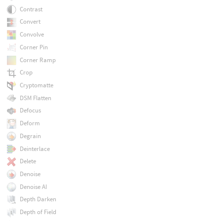
Contrast
Convert
Convolve
Corner Pin
Corner Ramp
Crop
Cryptomatte
DSM Flatten
Defocus
Deform
Degrain
Deinterlace
Delete
Denoise
Denoise AI
Depth Darken
Depth of Field