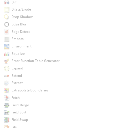
Diff
Dilate/Erode
Drop Shadow
Edge Blur
Edge Detect
Emboss
Environment
Equalize
Error Function Table Generator
Expand
Extend
Extract
Extrapolate Boundaries
Fetch
Field Merge
Field Split
Field Swap
File