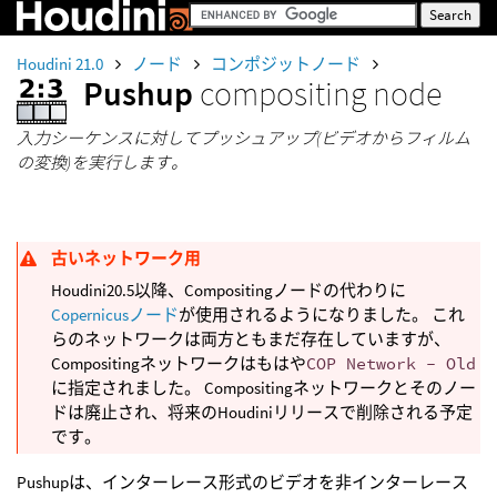
Houdini 21.0
ノード
コンポジットノード
Pushup
compositing node
入力シーケンスに対してプッシュアップ(ビデオからフィルム
の変換)を実行します。
古いネットワーク用
Houdini20.5以降、Compositingノードの代わりに
Copernicusノード
が使用されるようになりました。 これ
らのネットワークは両方ともまだ存在していますが、
Compositingネットワークはもはや
COP Network - Old
に指定されました。 Compositingネットワークとそのノー
ドは廃止され、将来のHoudiniリリースで削除される予定
です。
Pushupは、インターレース形式のビデオを非インターレース