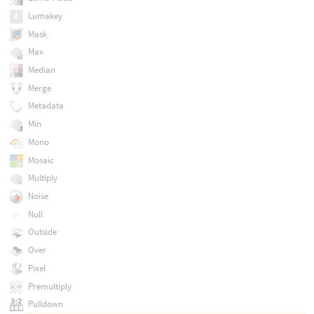
Lumakey
Mask
Max
Median
Merge
Metadata
Min
Mono
Mosaic
Multiply
Noise
Null
Outside
Over
Pixel
Premultiply
Pulldown