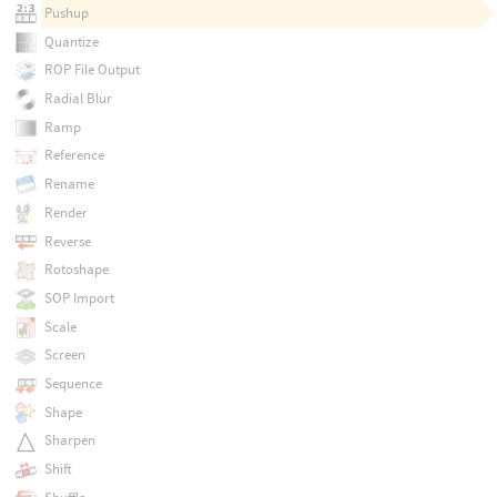
Pushup
Quantize
ROP File Output
Radial Blur
Ramp
Reference
Rename
Render
Reverse
Rotoshape
SOP Import
Scale
Screen
Sequence
Shape
Sharpen
Shift