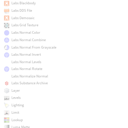
Labs Blackbody
Labs DDS File
Labs Demosaic
Labs Grid Texture
Labs Normal Color
Labs Normal Combine
Labs Normal From Grayscale
Labs Normal Invert
Labs Normal Levels
Labs Normal Rotate
Labs Normalize Normal
Labs Substance Archive
Layer
Levels
Lighting
Limit
Lookup
Luma Matte