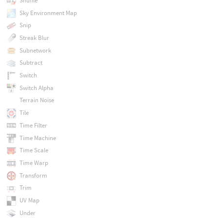
Shuffle
Sky Environment Map
Snip
Streak Blur
Subnetwork
Subtract
Switch
Switch Alpha
Terrain Noise
Tile
Time Filter
Time Machine
Time Scale
Time Warp
Transform
Trim
UV Map
Under