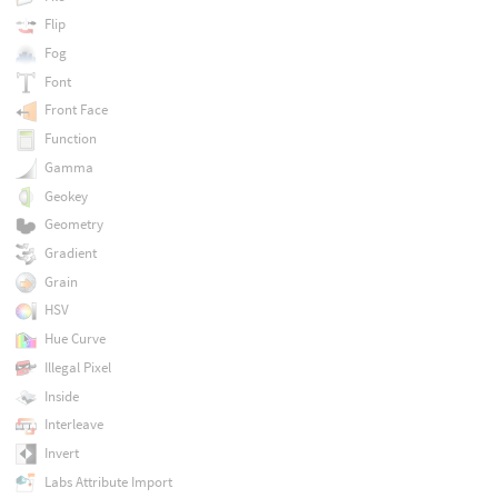
Flip
Fog
Font
Front Face
Function
Gamma
Geokey
Geometry
Gradient
Grain
HSV
Hue Curve
Illegal Pixel
Inside
Interleave
Invert
Labs Attribute Import