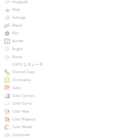
Anaglyph
Atop
Average
Blend
Blur
Border
Bright
Bump
COPジェネレータ
Channel Copy
Chromakey
Color
Color Correct
Color Curve
Color Map
Color Replace
Color Wheel
Composite