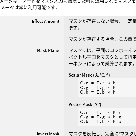
メータは、ノードをマスク入力に接続した時に適用されるマスクを制御
tパラメータは常に利用可能です。
Effect Amount
マスクが存在しない場合、一定量(0
ます。
マスクが存在する場合、この量
Mask Plane
マスクには、平面のコンポーネ
ベクトル平面をマスクとして指
ーネントによって乗算されます
Scalar Mask ('A', 'C.r')
C.r = I.r * M

C.g = I.g * M

Vector Mask ('C')
C.r = I.r * M.r

C.g = I.g * M.g

Invert Mask
マスクを反転し、完全に'マスク