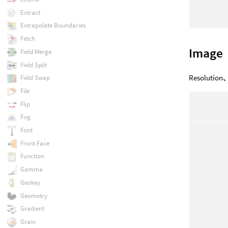
Extract
Extrapolate Boundaries
Fetch
Image
Field Merge
Field Split
Resolut
Field Swap
File
Flip
Fog
Font
Front Face
Function
Gamma
Geokey
Geometry
Gradient
Grain