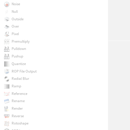
Noise
Null
Outside
Over
Pixel
Premultiply
Pulldown
Pushup
Quantize
ROP File Output
Radial Blur
Ramp
Reference
Rename
Render
Reverse
Rotoshape