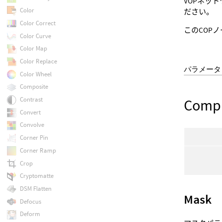
VOPネット
Color
ださい。
Color Correct
このCOP
Color Curve
Color Map
Color Replace
パラメータ
Color Wheel
Composite
Contrast
Compi
Convert
Convolve
Corner Pin
Corner Ramp
Crop
Cryptomatte
DSM Flatten
Mask
Defocus
Deform