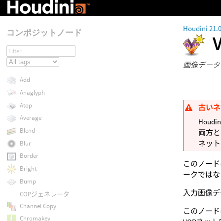
Houdini 21.
コンポジットノード
画像データ
Add
Anaglyph
Atop
古いネ
Average
Houd
Blend
両方と
ネット
Blur
Border
このノード
Bright
ークではな
Bump
入力画像デ
COPジェネレータ
Channel Copy
このノード
Chromakey