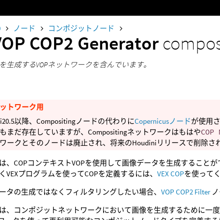
0
ノード
コンポジットノード
VOP COP2 Generator
compos
を生成するVOPネットワークを含んでいます。
ットワーク用
ini20.5以降、Compositingノードの代わりに
Copernicusノード
が使用さ
もまだ存在していますが、Compositingネットワークはもはや
COP 
ワークとそのノードは廃止され、将来のHoudiniリリースで削除
は、COPコンテキストVOPを使用して画像データを生成することができる
くVEXプログラムを使ってCOPを定義するには、
VEX COP
を使って
ータの生成ではなくフィルタリングしたい場合、
VOP COP2 Filter
ノ
は、コンポジットネットワークにおいて画像を生成するために一