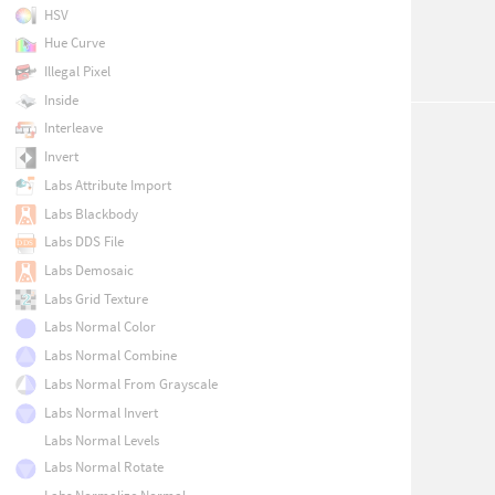
HSV
Hue Curve
Illegal Pixel
Inside
Interleave
Invert
Labs Attribute Import
Labs Blackbody
Labs DDS File
Labs Demosaic
Labs Grid Texture
Labs Normal Color
Labs Normal Combine
Labs Normal From Grayscale
Labs Normal Invert
Labs Normal Levels
Labs Normal Rotate