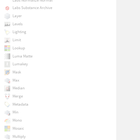
Labs Normalize Normal
Labs Substance Archive
Layer
Levels
Lighting
Limit
Lookup
Luma Matte
Lumakey
Mask
Max
Median
Merge
Metadata
Min
Mono
Mosaic
Multiply