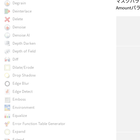
マスクパラ
Degrain
Amoun
Deinterlace
Delete
Denoise
Denoise AI
Depth Darken
Depth of Field
Diff
Dilate/Erode
Drop Shadow
Edge Blur
Edge Detect
Emboss
Environment
Equalize
Error Function Table Generator
Expand
Extend