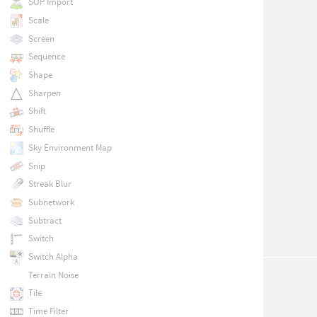
SOP Import
Scale
Screen
Sequence
Shape
Sharpen
Shift
Shuffle
Sky Environment Map
Snip
Streak Blur
Subnetwork
Subtract
Switch
Switch Alpha
Terrain Noise
Tile
Time Filter