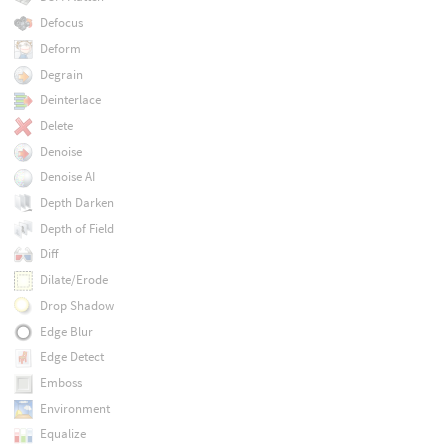
Defocus
Deform
Degrain
Deinterlace
Delete
Denoise
Denoise AI
Depth Darken
Depth of Field
Diff
Dilate/Erode
Drop Shadow
Edge Blur
Edge Detect
Emboss
Environment
Equalize