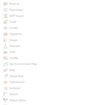
Reverse
Rotoshape
SOP Import
Scale
Screen
Sequence
Shape
Sharpen
Shift
Shuffle
Sky Environment Map
Snip
Streak Blur
Subnetwork
Subtract
Switch
Switch Alpha