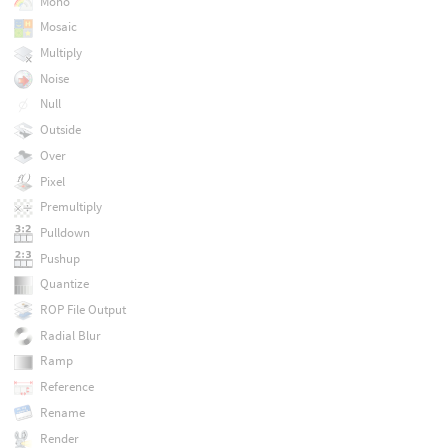
Mono
Mosaic
Multiply
Noise
Null
Outside
Over
Pixel
Premultiply
Pulldown
Pushup
Quantize
ROP File Output
Radial Blur
Ramp
Reference
Rename
Render