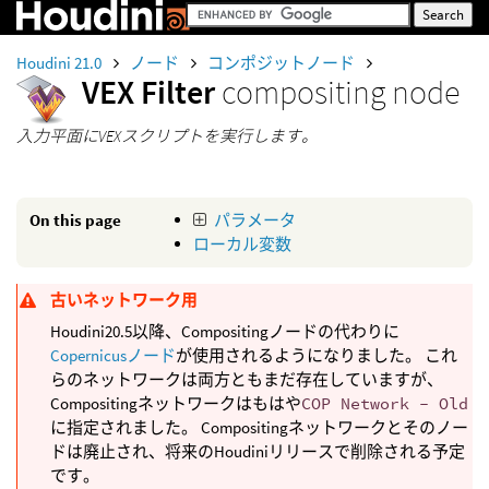
Houdini 21.0
ノード
コンポジットノード
VEX Filter
compositing node
入力平面にVEXスクリプトを実行します。
On this page
パラメータ
ローカル変数
古いネットワーク用
Houdini20.5以降、Compositingノードの代わりに
Copernicusノード
が使用されるようになりました。 これ
らのネットワークは両方ともまだ存在していますが、
Compositingネットワークはもはや
COP Network - Old
に指定されました。 Compositingネットワークとそのノー
ドは廃止され、将来のHoudiniリリースで削除される予定
です。