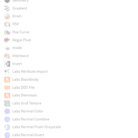
Geometry
Gradient
Grain
HSV
Hue Curve
Illegal Pixel
Inside
Interleave
Invert
Labs Attribute Import
Labs Blackbody
Labs DDS File
Labs Demosaic
Labs Grid Texture
Labs Normal Color
Labs Normal Combine
Labs Normal From Grayscale
Labs Normal Invert