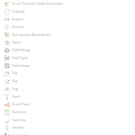
Error Function Table Generator
Expand
Extend
Extract
Extrapolate Boundaries
Fetch
Field Merge
Field Split
Field Swap
File
Flip
Fog
Font
Front Face
Function
Gamma
Geokey