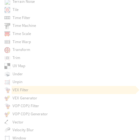
Terrain Noise
Tile
Time Filter
Time Machine
Time Scale
Time Warp
Transform
Trim
UV Map
Under
Unpin
VEX Filter
VEX Generator
VOP COP2 Filter
VOP COP2 Generator
Vector
Velocity Blur
Window