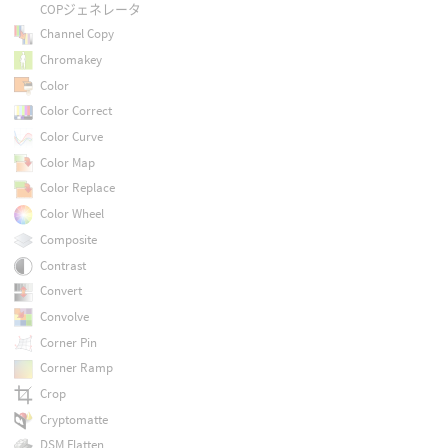
COPジェネレータ
Channel Copy
Chromakey
Color
Color Correct
Color Curve
Color Map
Color Replace
Color Wheel
Composite
Contrast
Convert
Convolve
Corner Pin
Corner Ramp
Crop
Cryptomatte
DSM Flatten