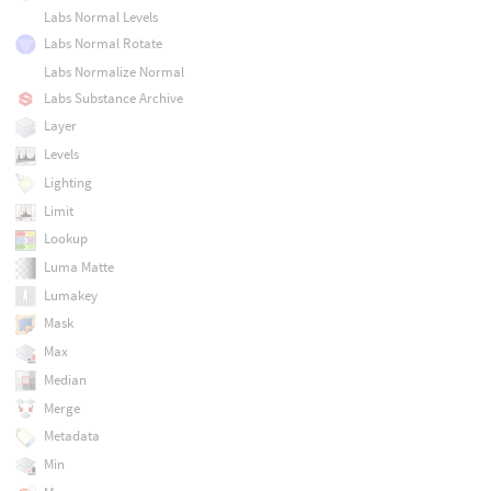
Labs Normal Levels
Labs Normal Rotate
Labs Normalize Normal
Labs Substance Archive
Layer
Levels
Lighting
Limit
Lookup
Luma Matte
Lumakey
Mask
Max
Median
Merge
Metadata
Min