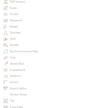
SOP Import
Scale
Screen
Sequence
Shape
Sharpen
Shift
Shuffle
Sky Environment Map
Snip
Streak Blur
Subnetwork
Subtract
Switch
Switch Alpha
Terrain Noise
Tile
Time Filter