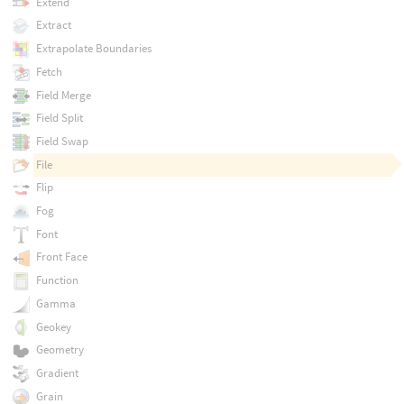
Extend
Extract
Extrapolate Boundaries
Fetch
Field Merge
Field Split
Field Swap
File
Flip
Fog
Font
Front Face
Function
Gamma
Geokey
Geometry
Gradient
Grain