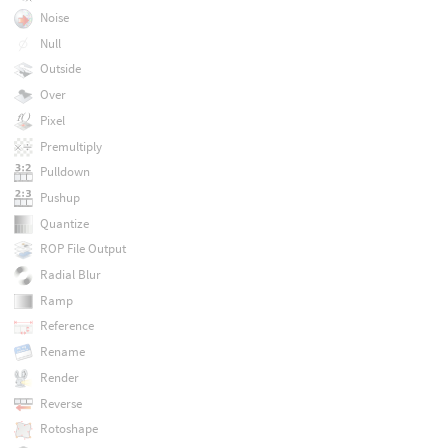
Noise
Null
Outside
Over
Pixel
Premultiply
Pulldown
Pushup
Quantize
ROP File Output
Radial Blur
Ramp
Reference
Rename
Render
Reverse
Rotoshape