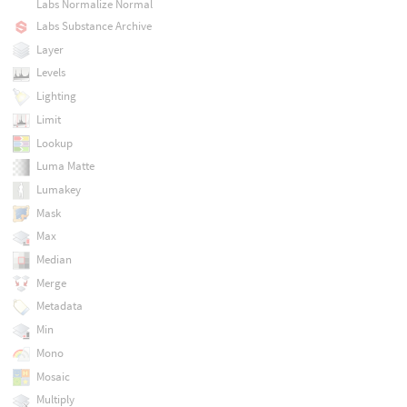
Labs Normalize Normal
Labs Substance Archive
Layer
Levels
Lighting
Limit
Lookup
Luma Matte
Lumakey
Mask
Max
Median
Merge
Metadata
Min
Mono
Mosaic
Multiply