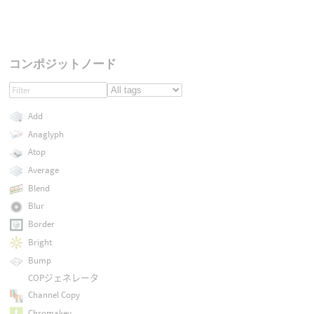
コンポジットノード
Add
Anaglyph
Atop
Average
Blend
Blur
Border
Bright
Bump
COPジェネレータ
Channel Copy
Chromakey