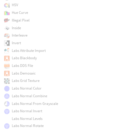
HSV
Hue Curve
Illegal Pixel
Inside
Interleave
Invert
Labs Attribute Import
Labs Blackbody
Labs DDS File
Labs Demosaic
Labs Grid Texture
Labs Normal Color
Labs Normal Combine
Labs Normal From Grayscale
Labs Normal Invert
Labs Normal Levels
Labs Normal Rotate