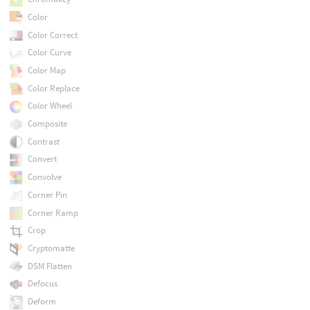
Color
Color Correct
Color Curve
Color Map
Color Replace
Color Wheel
Composite
Contrast
Convert
Convolve
Corner Pin
Corner Ramp
Crop
Cryptomatte
DSM Flatten
Defocus
Deform