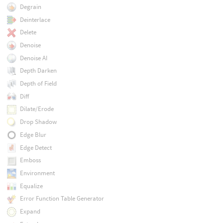
Degrain
Deinterlace
Delete
Denoise
Denoise AI
Depth Darken
Depth of Field
Diff
Dilate/Erode
Drop Shadow
Edge Blur
Edge Detect
Emboss
Environment
Equalize
Error Function Table Generator
Expand