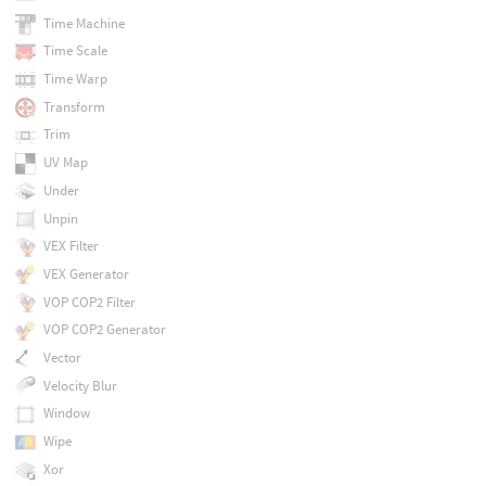
Time Machine
Time Scale
Time Warp
Transform
Trim
UV Map
Under
Unpin
VEX Filter
VEX Generator
VOP COP2 Filter
VOP COP2 Generator
Vector
Velocity Blur
Window
Wipe
Xor