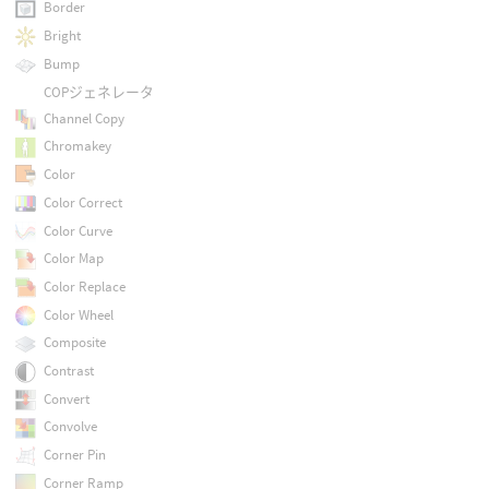
Border
Bright
Bump
COPジェネレータ
Channel Copy
Chromakey
Color
Color Correct
Color Curve
Color Map
Color Replace
Color Wheel
Composite
Contrast
Convert
Convolve
Corner Pin
Corner Ramp