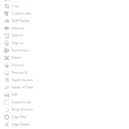
Crop
Cryptomatte
DSM Flatten
Defocus
Deform
Degrain
Deinterlace
Delete
Denoise
Denoise AI
Depth Darken
Depth of Field
Diff
Dilate/Erode
Drop Shadow
Edge Blur
Edge Detect