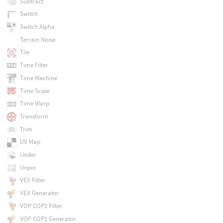
Subtract
Switch
Switch Alpha
Terrain Noise
Tile
Time Filter
Time Machine
Time Scale
Time Warp
Transform
Trim
UV Map
Under
Unpin
VEX Filter
VEX Generator
VOP COP2 Filter
VOP COP2 Generator