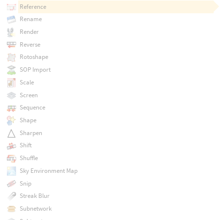
Reference
Rename
Render
Reverse
Rotoshape
SOP Import
Scale
Screen
Sequence
Shape
Sharpen
Shift
Shuffle
Sky Environment Map
Snip
Streak Blur
Subnetwork