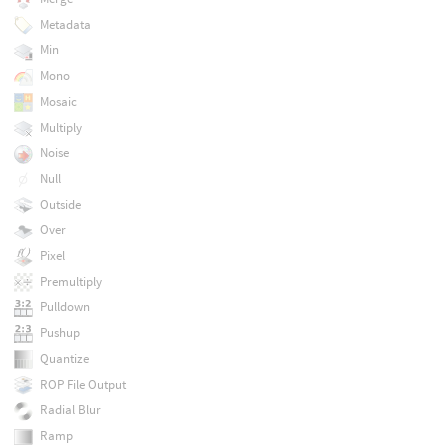
Metadata
Min
Mono
Mosaic
Multiply
Noise
Null
Outside
Over
Pixel
Premultiply
Pulldown
Pushup
Quantize
ROP File Output
Radial Blur
Ramp