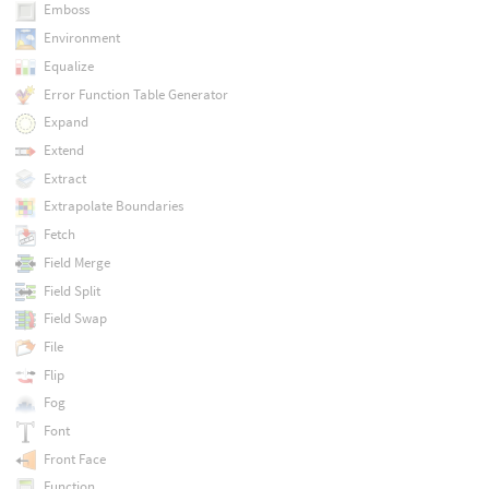
Emboss
Environment
Equalize
Error Function Table Generator
Expand
Extend
Extract
Extrapolate Boundaries
Fetch
Field Merge
Field Split
Field Swap
File
Flip
Fog
Font
Front Face
Function