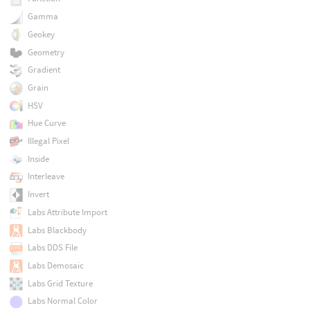
Gamma
Geokey
Geometry
Gradient
Grain
HSV
Hue Curve
Illegal Pixel
Inside
Interleave
Invert
Labs Attribute Import
Labs Blackbody
Labs DDS File
Labs Demosaic
Labs Grid Texture
Labs Normal Color