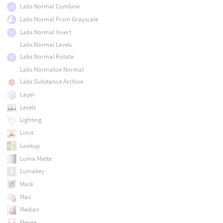
Labs Normal Combine
Labs Normal From Grayscale
Labs Normal Invert
Labs Normal Levels
Labs Normal Rotate
Labs Normalize Normal
Labs Substance Archive
Layer
Levels
Lighting
Limit
Lookup
Luma Matte
Lumakey
Mask
Max
Median
Merge