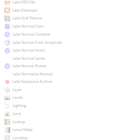
Labs DDS File
Labs Demosaic
Labs Grid Texture
Labs Normal Color
Labs Normal Combine
Labs Normal From Grayscale
Labs Normal Invert
Labs Normal Levels
Labs Normal Rotate
Labs Normalize Normal
Labs Substance Archive
Layer
Levels
Lighting
Limit
Lookup
Luma Matte
Lumakey