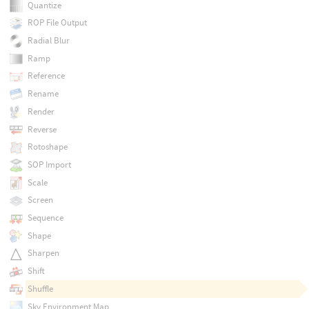
Quantize
ROP File Output
Radial Blur
Ramp
Reference
Rename
Render
Reverse
Rotoshape
SOP Import
Scale
Screen
Sequence
Shape
Sharpen
Shift
Shuffle
Sky Environment Map