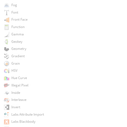
Fog
Font
Front Face
Function
Gamma
Geokey
Geometry
Gradient
Grain
HSV
Hue Curve
Illegal Pixel
Inside
Interleave
Invert
Labs Attribute Import
Labs Blackbody