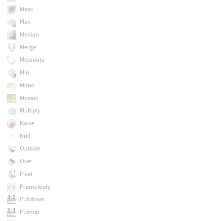
Mask
Max
Median
Merge
Metadata
Min
Mono
Mosaic
Multiply
Noise
Null
Outside
Over
Pixel
Premultiply
Pulldown
Pushup