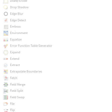
Dilate/Erode
Drop Shadow
Edge Blur
Edge Detect
Emboss
Environment
Equalize
Error Function Table Generator
Expand
Extend
Extract
Extrapolate Boundaries
Fetch
Field Merge
Field Split
Field Swap
File
Flip