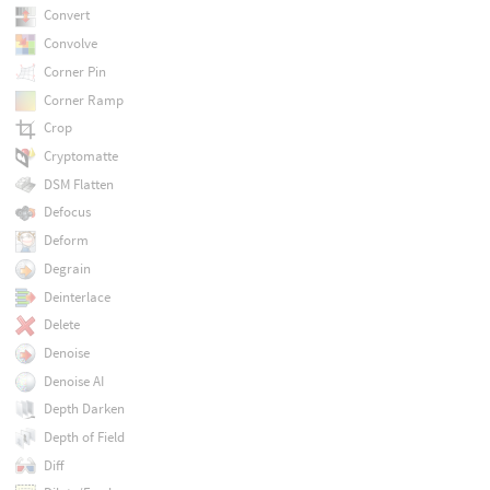
Convert
Convolve
Corner Pin
Corner Ramp
Crop
Cryptomatte
DSM Flatten
Defocus
Deform
Degrain
Deinterlace
Delete
Denoise
Denoise AI
Depth Darken
Depth of Field
Diff