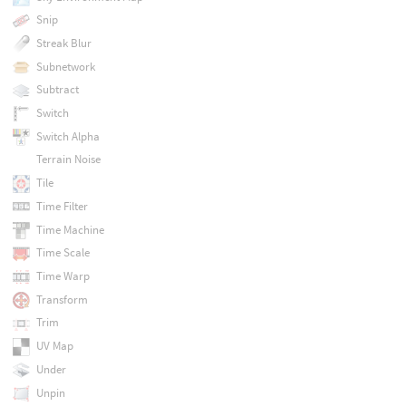
Snip
Streak Blur
Subnetwork
Subtract
Switch
Switch Alpha
Terrain Noise
Tile
Time Filter
Time Machine
Time Scale
Time Warp
Transform
Trim
UV Map
Under
Unpin