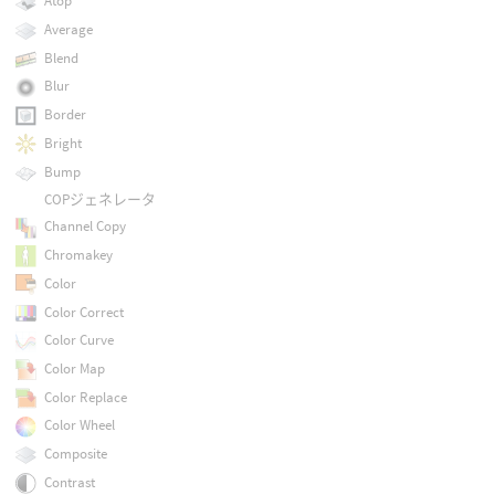
Atop
Average
Blend
Blur
Border
Bright
Bump
COPジェネレータ
Channel Copy
Chromakey
Color
Color Correct
Color Curve
Color Map
Color Replace
Color Wheel
Composite
Contrast