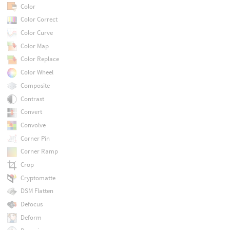
Color
Color Correct
Color Curve
Color Map
Color Replace
Color Wheel
Composite
Contrast
Convert
Convolve
Corner Pin
Corner Ramp
Crop
Cryptomatte
DSM Flatten
Defocus
Deform