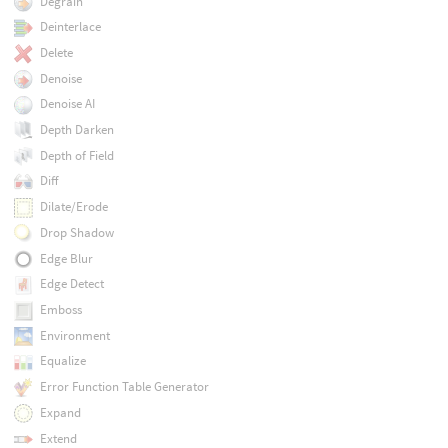
Degrain
Deinterlace
Delete
Denoise
Denoise AI
Depth Darken
Depth of Field
Diff
Dilate/Erode
Drop Shadow
Edge Blur
Edge Detect
Emboss
Environment
Equalize
Error Function Table Generator
Expand
Extend