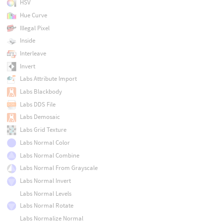
HSV
Hue Curve
Illegal Pixel
Inside
Interleave
Invert
Labs Attribute Import
Labs Blackbody
Labs DDS File
Labs Demosaic
Labs Grid Texture
Labs Normal Color
Labs Normal Combine
Labs Normal From Grayscale
Labs Normal Invert
Labs Normal Levels
Labs Normal Rotate
Labs Normalize Normal