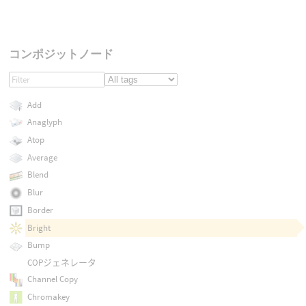
コンポジットノード
Add
Anaglyph
Atop
Average
Blend
Blur
Border
Bright
Bump
COPジェネレータ
Channel Copy
Chromakey