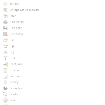
Extract
Extrapolate Boundaries
Fetch
Field Merge
Field Split
Field Swap
File
Flip
Fog
Font
Front Face
Function
Gamma
Geokey
Geometry
Gradient
Grain