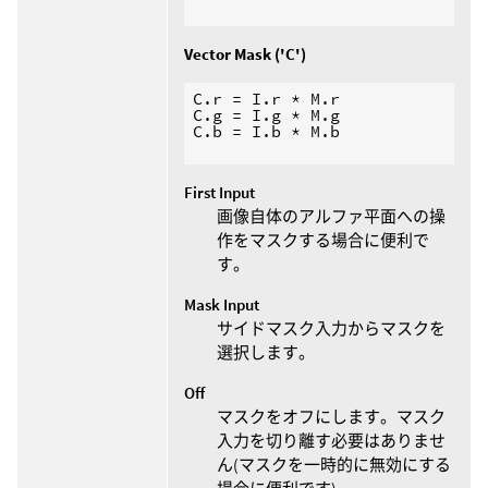
Vector Mask ('C')
C.r = I.r * M.r

C.g = I.g * M.g

C.b = I.b * M.b

First Input
画像自体のアルファ平面への操
作をマスクする場合に便利で
す。
Mask Input
サイドマスク入力からマスクを
選択します。
Off
マスクをオフにします。マスク
入力を切り離す必要はありませ
ん(マスクを一時的に無効にする