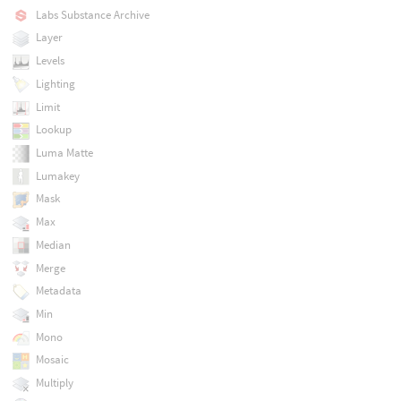
Labs Substance Archive
Layer
Levels
Lighting
Limit
Lookup
Luma Matte
Lumakey
Mask
Max
Median
Merge
Metadata
Min
Mono
Mosaic
Multiply