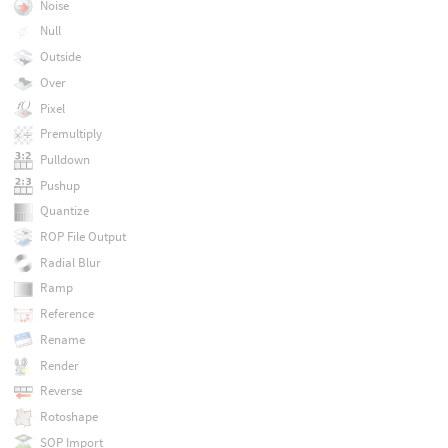
Noise
Null
Outside
Over
Pixel
Premultiply
Pulldown
Pushup
Quantize
ROP File Output
Radial Blur
Ramp
Reference
Rename
Render
Reverse
Rotoshape
SOP Import