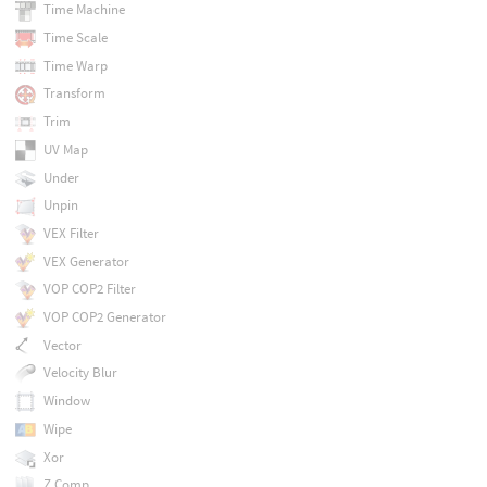
Time Machine
Time Scale
Time Warp
Transform
Trim
UV Map
Under
Unpin
VEX Filter
VEX Generator
VOP COP2 Filter
VOP COP2 Generator
Vector
Velocity Blur
Window
Wipe
Xor
Z Comp