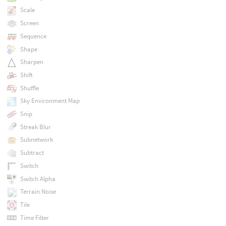
Scale
Screen
Sequence
Shape
Sharpen
Shift
Shuffle
Sky Environment Map
Snip
Streak Blur
Subnetwork
Subtract
Switch
Switch Alpha
Terrain Noise
Tile
Time Filter