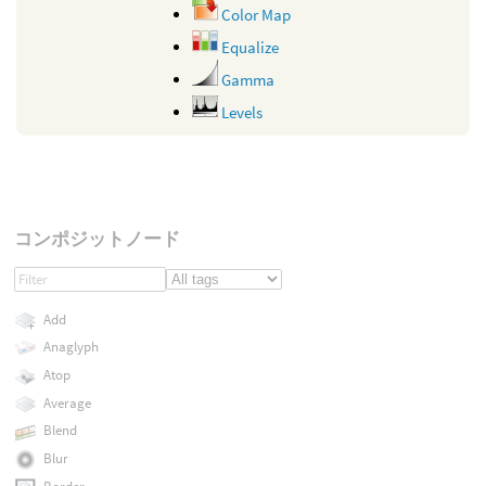
Color Map
Equalize
Gamma
Levels
コンポジットノード
Add
Anaglyph
Atop
Average
Blend
Blur