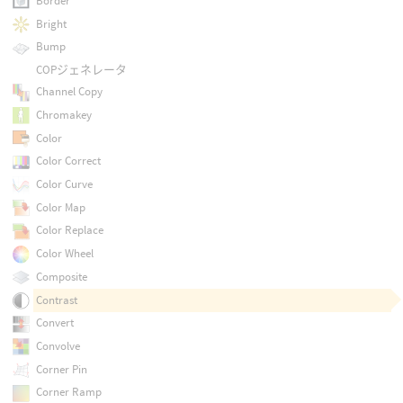
Border
Bright
Bump
COPジェネレータ
Channel Copy
Chromakey
Color
Color Correct
Color Curve
Color Map
Color Replace
Color Wheel
Composite
Contrast
Convert
Convolve
Corner Pin
Corner Ramp