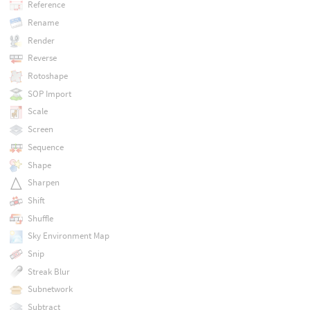
Reference
Rename
Render
Reverse
Rotoshape
SOP Import
Scale
Screen
Sequence
Shape
Sharpen
Shift
Shuffle
Sky Environment Map
Snip
Streak Blur
Subnetwork
Subtract