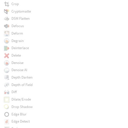
Crop
Cryptomatte
DSM Flatten
Defocus
Deform
Degrain
Deinterlace
Delete
Denoise
Denoise AI
Depth Darken
Depth of Field
Diff
Dilate/Erode
Drop Shadow
Edge Blur
Edge Detect