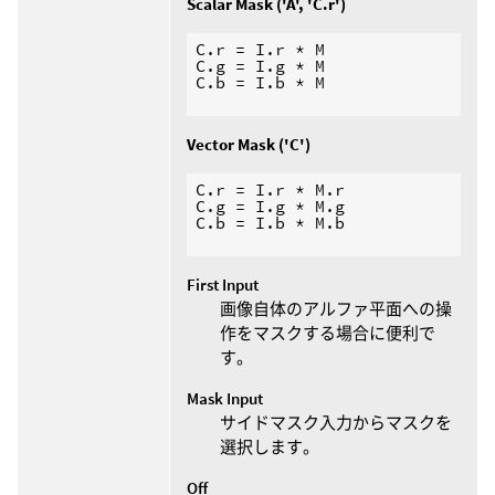
Scalar Mask ('A', 'C.r')
C.r = I.r * M

C.g = I.g * M

C.b = I.b * M

Vector Mask ('C')
C.r = I.r * M.r

C.g = I.g * M.g

C.b = I.b * M.b

First Input
画像自体のアルファ平面への操
作をマスクする場合に便利で
す。
Mask Input
サイドマスク入力からマスクを
選択します。
Off