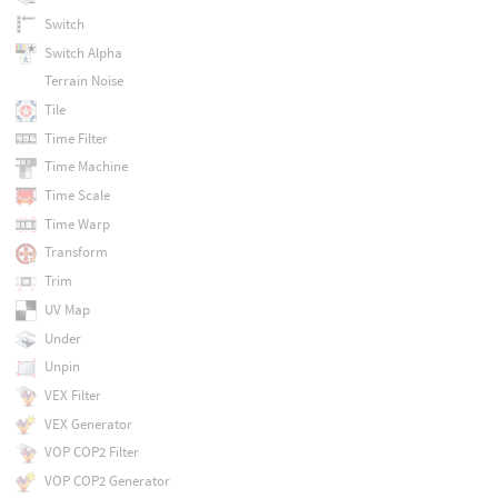
Switch
Switch Alpha
Terrain Noise
Tile
Time Filter
Time Machine
Time Scale
Time Warp
Transform
Trim
UV Map
Under
Unpin
VEX Filter
VEX Generator
VOP COP2 Filter
VOP COP2 Generator