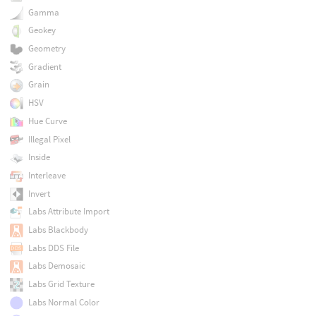
Gamma
Geokey
Geometry
Gradient
Grain
HSV
Hue Curve
Illegal Pixel
Inside
Interleave
Invert
Labs Attribute Import
Labs Blackbody
Labs DDS File
Labs Demosaic
Labs Grid Texture
Labs Normal Color