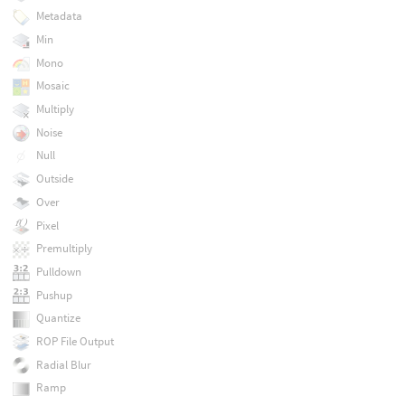
Metadata
Min
Mono
Mosaic
Multiply
Noise
Null
Outside
Over
Pixel
Premultiply
Pulldown
Pushup
Quantize
ROP File Output
Radial Blur
Ramp