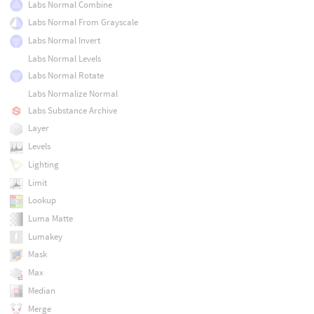
Labs Normal Combine
Labs Normal From Grayscale
Labs Normal Invert
Labs Normal Levels
Labs Normal Rotate
Labs Normalize Normal
Labs Substance Archive
Layer
Levels
Lighting
Limit
Lookup
Luma Matte
Lumakey
Mask
Max
Median
Merge