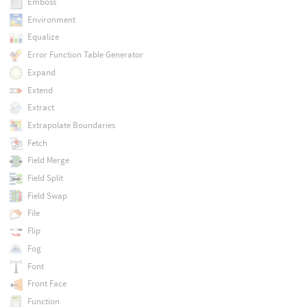
Emboss
Environment
Equalize
Error Function Table Generator
Expand
Extend
Extract
Extrapolate Boundaries
Fetch
Field Merge
Field Split
Field Swap
File
Flip
Fog
Font
Front Face
Function