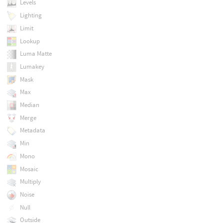
Levels
Lighting
Limit
Lookup
Luma Matte
Lumakey
Mask
Max
Median
Merge
Metadata
Min
Mono
Mosaic
Multiply
Noise
Null
Outside