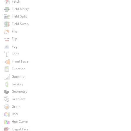
Fetch
Field Merge
Field Split
Field Swap
File
Flip
Fog
Font
Front Face
Function
Gamma
Geokey
Geometry
Gradient
Grain
HSV
Hue Curve
Illegal Pixel