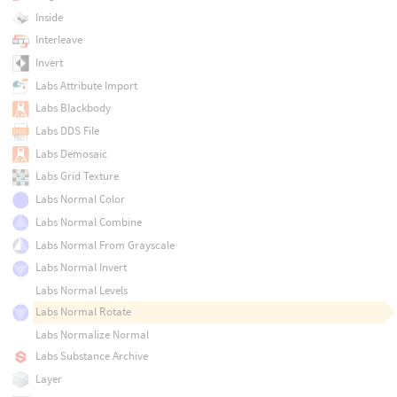
Inside
Interleave
Invert
Labs Attribute Import
Labs Blackbody
Labs DDS File
Labs Demosaic
Labs Grid Texture
Labs Normal Color
Labs Normal Combine
Labs Normal From Grayscale
Labs Normal Invert
Labs Normal Levels
Labs Normal Rotate
Labs Normalize Normal
Labs Substance Archive
Layer