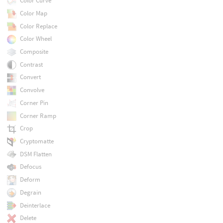
Color Curve
Color Map
Color Replace
Color Wheel
Composite
Contrast
Convert
Convolve
Corner Pin
Corner Ramp
Crop
Cryptomatte
DSM Flatten
Defocus
Deform
Degrain
Deinterlace
Delete