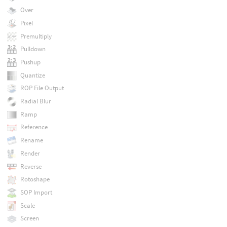
Over
Pixel
Premultiply
Pulldown
Pushup
Quantize
ROP File Output
Radial Blur
Ramp
Reference
Rename
Render
Reverse
Rotoshape
SOP Import
Scale
Screen