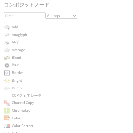
コンポジットノード
Add
Anaglyph
Atop
Average
Blend
Blur
Border
Bright
Bump
COPジェネレータ
Channel Copy
Chromakey
Color
Color Correct