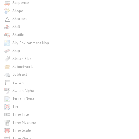
Sequence
Shape
Sharpen
Shift
Shuffle
Sky Environment Map
Snip
Streak Blur
Subnetwork
Subtract
Switch
Switch Alpha
Terrain Noise
Tile
Time Filter
Time Machine
Time Scale
Time Warp