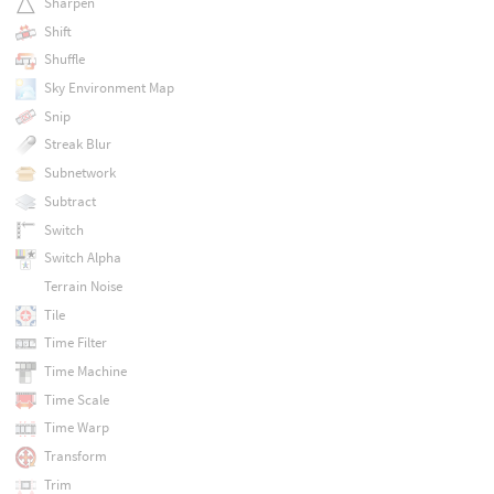
Sharpen
Shift
Shuffle
Sky Environment Map
Snip
Streak Blur
Subnetwork
Subtract
Switch
Switch Alpha
Terrain Noise
Tile
Time Filter
Time Machine
Time Scale
Time Warp
Transform
Trim