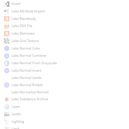
Invert
Labs Attribute Import
Labs Blackbody
Labs DDS File
Labs Demosaic
Labs Grid Texture
Labs Normal Color
Labs Normal Combine
Labs Normal From Grayscale
Labs Normal Invert
Labs Normal Levels
Labs Normal Rotate
Labs Normalize Normal
Labs Substance Archive
Layer
Levels
Lighting
Limit