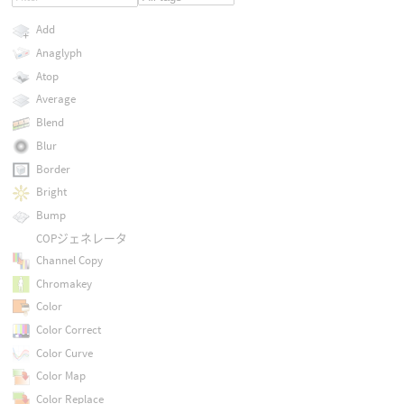
Add
Anaglyph
Atop
Average
Blend
Blur
Border
Bright
Bump
COPジェネレータ
Channel Copy
Chromakey
Color
Color Correct
Color Curve
Color Map
Color Replace