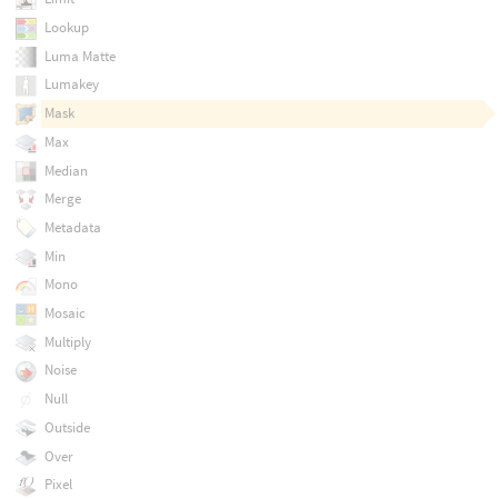
Lookup
Luma Matte
Lumakey
Mask
Max
Median
Merge
Metadata
Min
Mono
Mosaic
Multiply
Noise
Null
Outside
Over
Pixel