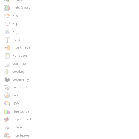
Field Swap
File
Flip
Fog
Font
Front Face
Function
Gamma
Geokey
Geometry
Gradient
Grain
HSV
Hue Curve
Illegal Pixel
Inside
Interleave