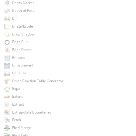
Depth Darken
Depth of Field
Diff
Dilate/Erode
Drop Shadow
Edge Blur
Edge Detect
Emboss
Environment
Equalize
Error Function Table Generator
Expand
Extend
Extract
Extrapolate Boundaries
Fetch
Field Merge
Field Split