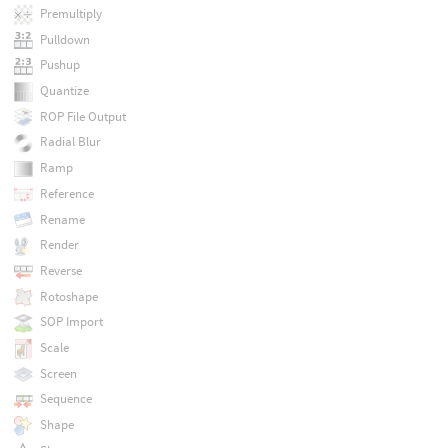
Premultiply
Pulldown
Pushup
Quantize
ROP File Output
Radial Blur
Ramp
Reference
Rename
Render
Reverse
Rotoshape
SOP Import
Scale
Screen
Sequence
Shape