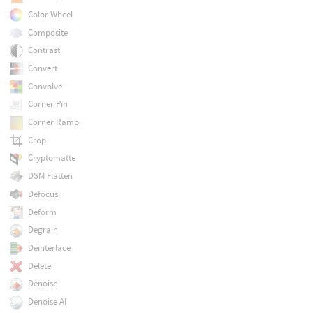
Color Wheel
Composite
Contrast
Convert
Convolve
Corner Pin
Corner Ramp
Crop
Cryptomatte
DSM Flatten
Defocus
Deform
Degrain
Deinterlace
Delete
Denoise
Denoise AI