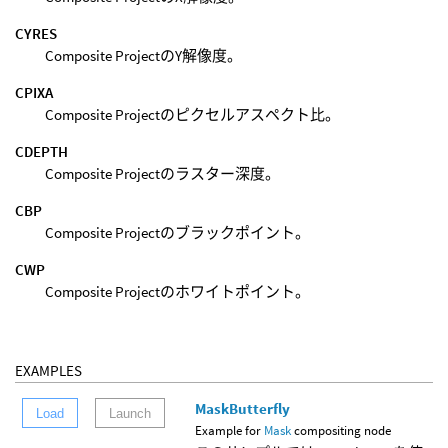
CYRES
Composite ProjectのY解像度。
CPIXA
Composite Projectのピクセルアスペクト比。
CDEPTH
Composite Projectのラスター深度。
CBP
Composite Projectのブラックポイント。
CWP
Composite Projectのホワイトポイント。
EXAMPLES
MaskButterfly
Load
Launch
Example for
Mask
compositing node